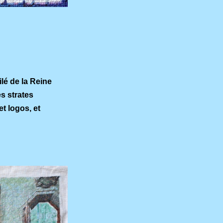
ilé de la Reine
es strates
t logos, et