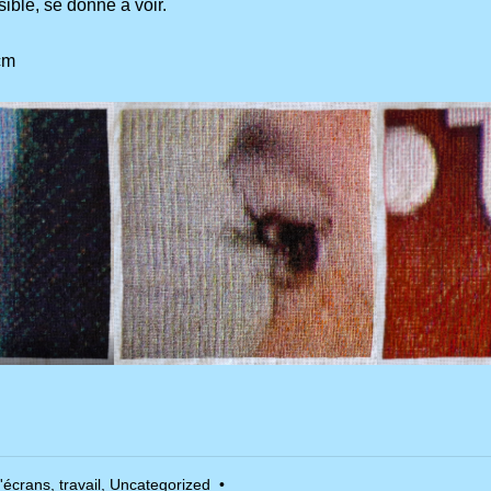
sible, se donne à voir.
cm
'écrans
,
travail
,
Uncategorized
•