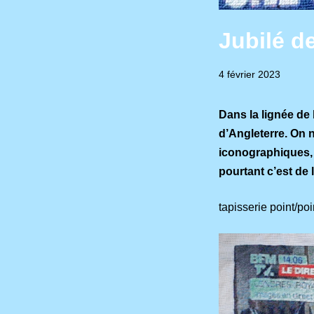
Jubilé d
17
4 février 2023
janvier
2026
Dans la lignée de 
d’Angleterre. On n
iconographiques, 
pourtant c’est de l
tapisserie point/p