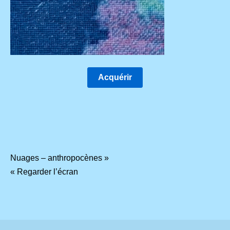
Acquérir
Navigation
Nuages – anthropocènes »
« Regarder l’écran
de
l’article